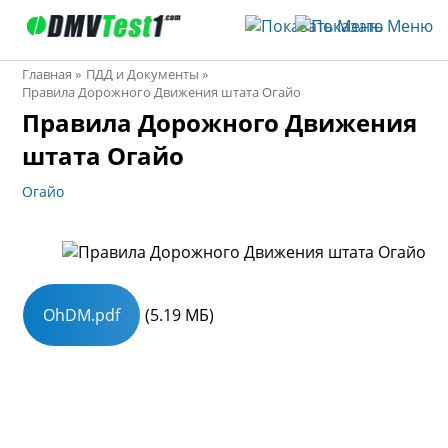
Главная
ПДД и Документы
Правила Дорожного Движения штата Огайо
Строка
Правила Дорожного Движения
навигации
штата Огайо
Огайо
OhDM.pdf
(5.19 МБ)