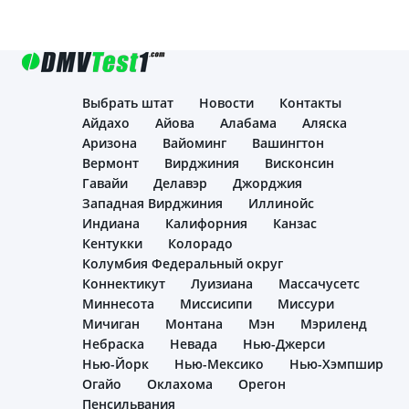
Основная
Выбрать штат
Новости
Контакты
навигация
Айдахо
Айова
Алабама
Аляска
Аризона
Вайоминг
Вашингтон
Вермонт
Вирджиния
Висконсин
Гавайи
Делавэр
Джорджия
Западная Вирджиния
Иллинойс
Индиана
Калифорния
Канзас
Кентукки
Колорадо
Колумбия Федеральный округ
Коннектикут
Луизиана
Массачусетс
Миннесота
Миссисипи
Миссури
Мичиган
Монтана
Мэн
Мэриленд
Небраска
Невада
Нью-Джерси
Нью-Йорк
Нью-Мексико
Нью-Хэмпшир
Огайо
Оклахома
Орегон
Пенсильвания