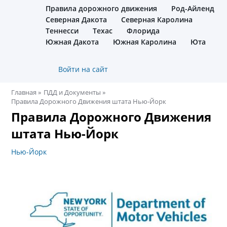
Правила дорожного движения
Род-Айленд
Северная Дакота
Северная Каролина
Теннесси
Техас
Флорида
Южная Дакота
Южная Каролина
Юта
Меню
Войти на сайт
Вход-
Выход
Главная
ПДД и Документы
Правила Дорожного Движения штата Нью-Йорк
Строка
Правила Дорожного Движения
навигации
штата Нью-Йорк
Нью-Йорк